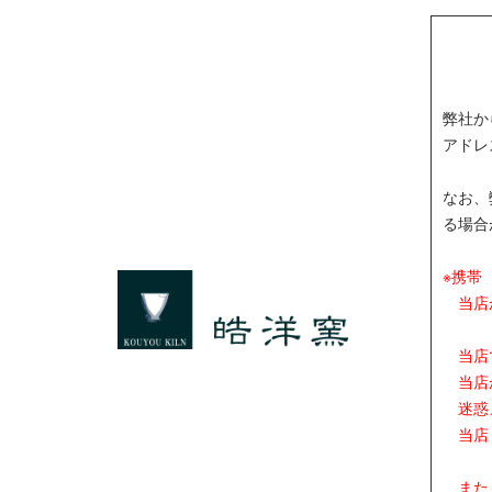
弊社か
アドレ
なお、
る場合
※携帯
当店か
当店で
当店か
迷惑メ
当店【
また、