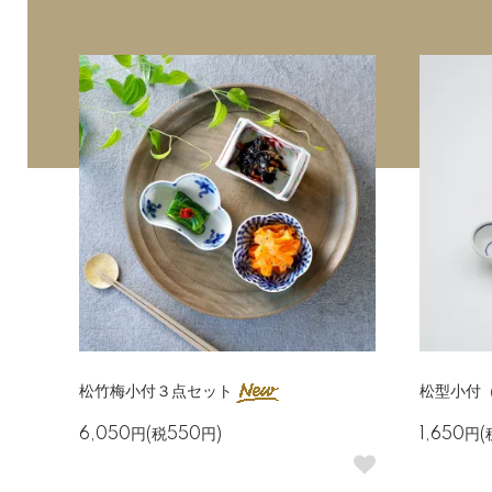
松竹梅小付３点セット
松型小付
6,050円(税550円)
1,650円(