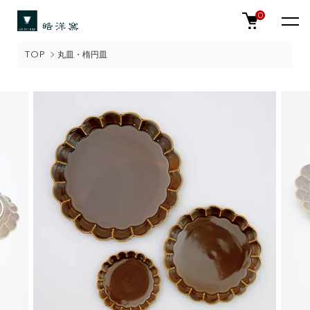
0
TOP
丸皿・楕円皿