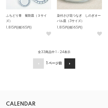
ふちどり青 菊割皿（３サイ
染付さび花つなぎ しのぎオー
ズ）
バル皿（3サイズ）
1,815円(税165円)
1,815円(税165円)
全
33
商品中
1 - 24
表示
1
ページ目
CALENDAR