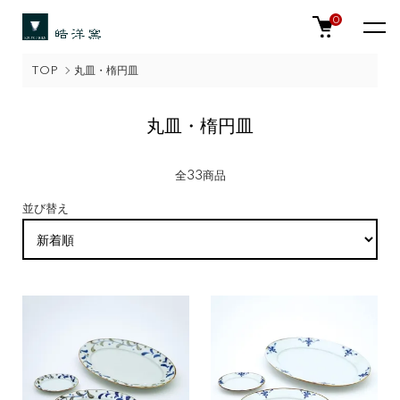
0
TOP
丸皿・楕円皿
丸皿・楕円皿
全33商品
並び替え