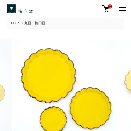
0
TOP
丸皿・楕円皿