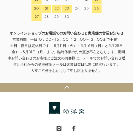
13
14
15
16
17
18
19
20
21
22
23
24
25
26
27
28
29
30
オンラインショップのお電話でのお問い合わせと実店舗の営業お知らせ
営業時間 平日10：00～16：00（12：00～13：00まで不在）
土日・祝日は定休日です。 8月11日（火）～8月16日（日）と8月28日
（金）～8月31日（月）まで、臨時休業のため窯は不在となります。期間
中お問い合わせのお客様とご注文のお客様は、メールでのお問い合わせ返
信と当社からの受注確認メールは休業日翌日以降に順次行います。
大変ご不便をおかけして申し訳ありません。