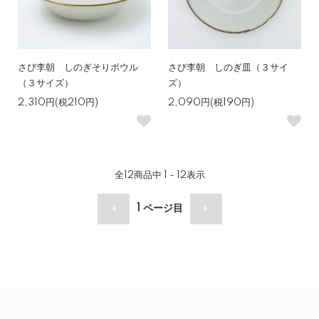
さび李朝 しのぎそりボウル
さび李朝 しのぎ皿（３サイ
（３サイズ）
ズ）
2,310円(税210円)
2,090円(税190円)
全
12
商品中
1 - 12
表示
1
ページ目