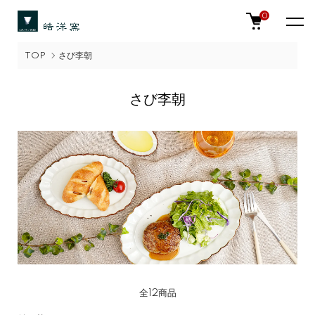
0
TOP
さび李朝
さび李朝
全12商品