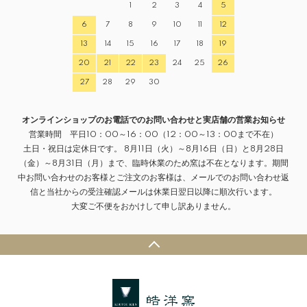
1
2
3
4
5
6
7
8
9
10
11
12
13
14
15
16
17
18
19
20
21
22
23
24
25
26
27
28
29
30
オンラインショップのお電話でのお問い合わせと実店舗の営業お知らせ
営業時間 平日10：00～16：00（12：00～13：00まで不在）
土日・祝日は定休日です。 8月11日（火）～8月16日（日）と8月28日
（金）～8月31日（月）まで、臨時休業のため窯は不在となります。期間
中お問い合わせのお客様とご注文のお客様は、メールでのお問い合わせ返
信と当社からの受注確認メールは休業日翌日以降に順次行います。
大変ご不便をおかけして申し訳ありません。