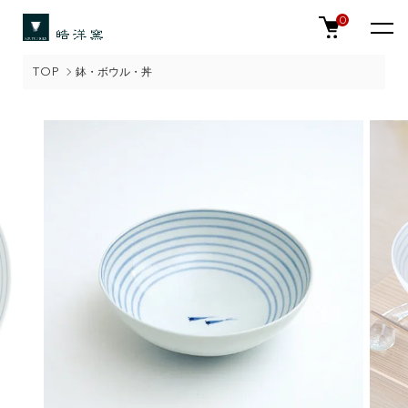
0
TOP
鉢・ボウル・丼