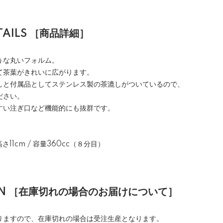
ETAILS ［商品詳細］
うな丸いフォルム。
て茶葉がきれいに広がります。
しと付属品としてステンレス製の茶漉しがついているので、
ださい。
すい注ぎ口など機能的にも抜群です。
さ11cm / 容量360cc（８分目）
ION ［在庫切れの場合のお届けについて］
りますので、在庫切れの場合は受注生産となります。