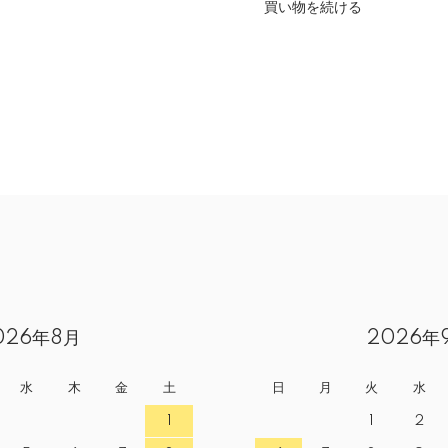
買い物を続ける
026年8月
2026年
水
木
金
土
日
月
火
水
1
1
2