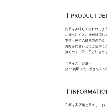
┃ PRODUCT D
お茶を美味しく淹れれるよ
お湯を注ぐとお湯が対流し
本体一体型の磁器製の茶漉
お好みに合わせてご使用く
持ちやすい取っ手と注ぎや
〈サイズ・容量〉
径7×幅18（取っ手まで）×高
┃ INFORMAT
在庫を実店舗と共有してお