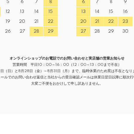
5
6
7
8
6
7
8
9
12
13
14
15
13
14
15
16
19
20
21
22
20
21
22
23
26
27
28
29
27
28
29
30
オンラインショップのお電話でのお問い合わせと実店舗の営業お知らせ
営業時間 平日10：00～16：00（12：00～13：00まで不在）
16日（日）と8月28日（金）～8月31日（月）まで、臨時休業のため窯は不在と
メールでのお問い合わせ返信と当社からの受注確認メールは休業日翌日以降に順次行
大変ご不便をおかけして申し訳ありません。